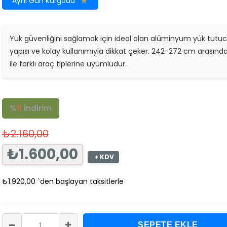
Aynı Gün Kargoda
Yük güvenliğini sağlamak için ideal olan
alüminyum yük tutuc
yapısı ve kolay kullanımıyla dikkat çeker. 242-272 cm arasında a
ile farklı araç tiplerine uyumludur.
%
11
İndirim
₺2.160,00
₺1.600,00
+ KDV
₺1.920,00
`den başlayan taksitlerle