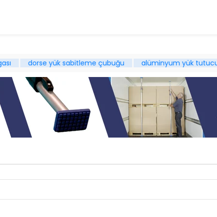
rse yük sabitleme çubuğu
alüminyum yük tutucu
lojist