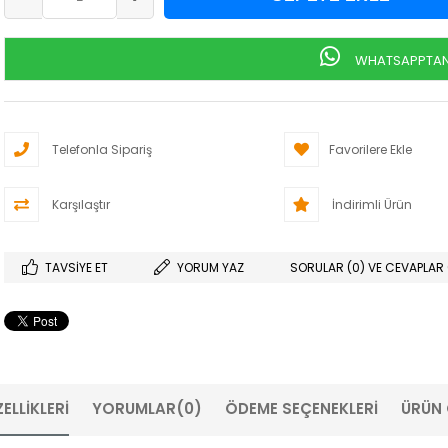
WHATSAPPTAN 
Telefonla Sipariş
Favorilere Ekle
Karşılaştır
İndirimli Ürün
TAVSIYE ET
YORUM YAZ
SORULAR (0) VE CEVAPLAR 
ELLIKLERI
YORUMLAR
(0)
ÖDEME SEÇENEKLERI
ÜRÜN 