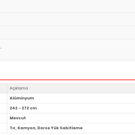
.
Açıklama
Alüminyum
242 - 272 cm
Mevcut
Tır, Kamyon, Dorse Yük Sabitleme