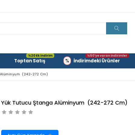
%20 Ek İndirim
%50'ye varan indirimler
%
Toptan Satış
İndirimdeki Ürünler
a Alüminyum (242-272 Cm)
Yük Tutucu Ştanga Alüminyum (242-272 Cm)