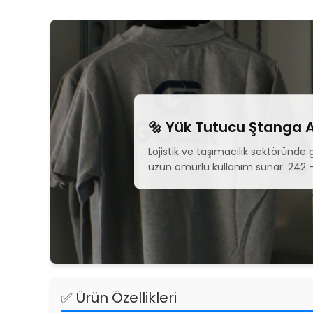
🔩 Yük Tutucu Ştanga
Lojistik ve taşımacılık sektöründe
uzun ömürlü kullanım sunar. 242 - 
✅ Ürün Özellikleri