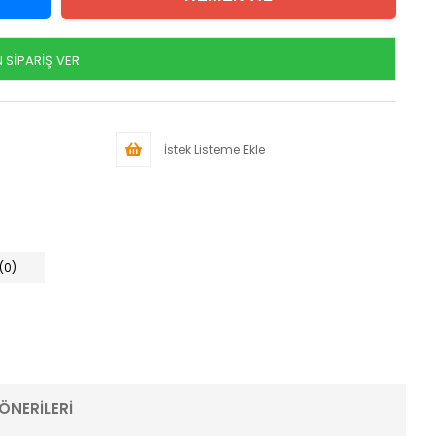
SİPARİŞ VER
İstek Listeme Ekle
(0)
ÖNERILERI