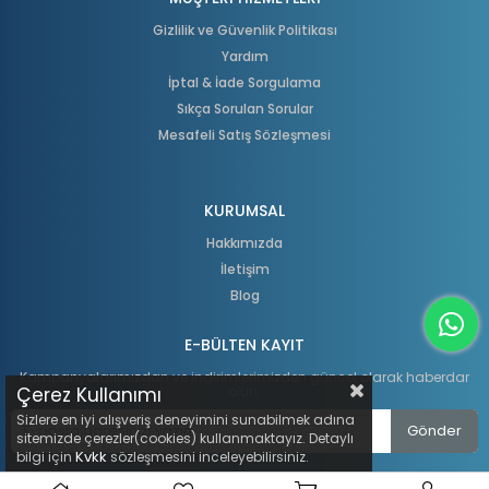
Gizlilik ve Güvenlik Politikası
Yardım
İptal & İade Sorgulama
Sıkça Sorulan Sorular
Mesafeli Satış Sözleşmesi
KURUMSAL
Hakkımızda
İletişim
Blog
E-BÜLTEN KAYIT
Kampanyalarımızdan ve indirimlerimizden güncel olarak haberdar
olun.
Çerez Kullanımı
Sizlere en iyi alışveriş deneyimini sunabilmek adına
Gönder
sitemizde çerezler(cookies) kullanmaktayız. Detaylı
Kvkk
bilgi için
sözleşmesini inceleyebilirsiniz.