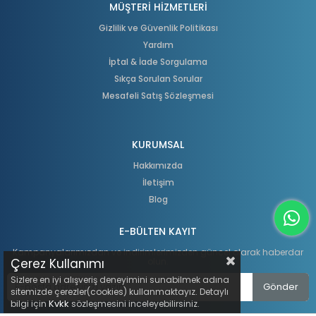
MÜŞTERİ HİZMETLERİ
Gizlilik ve Güvenlik Politikası
Yardım
İptal & İade Sorgulama
Sıkça Sorulan Sorular
Mesafeli Satış Sözleşmesi
KURUMSAL
Hakkımızda
İletişim
Blog
E-BÜLTEN KAYIT
Kampanyalarımızdan ve indirimlerimizden güncel olarak haberdar
Çerez Kullanımı
olun.
Sizlere en iyi alışveriş deneyimini sunabilmek adına
Gönder
sitemizde çerezler(cookies) kullanmaktayız. Detaylı
Kvkk
bilgi için
sözleşmesini inceleyebilirsiniz.