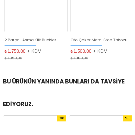
2 Parçalı Asma Kilit Buckler
Oto Çeker Metal Stop Takozu
₺1.750,00
+ KDV
₺1.500,00
+ KDV
₺1.950,00
₺1.800,00
BU ÜRÜNÜN YANINDA BUNLARI DA TAVSIYE
EDIYORUZ.
%10
%6
im
İndirim
İndirim
irim
%10İndirim
%6İndir