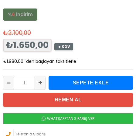
%
6
İndirim
₺2.100,00
₺1.650,00
+ KDV
₺1.980,00
`den başlayan taksitlerle
WHATSAPPTAN SİPARİŞ VER
Telefonla Sipariş