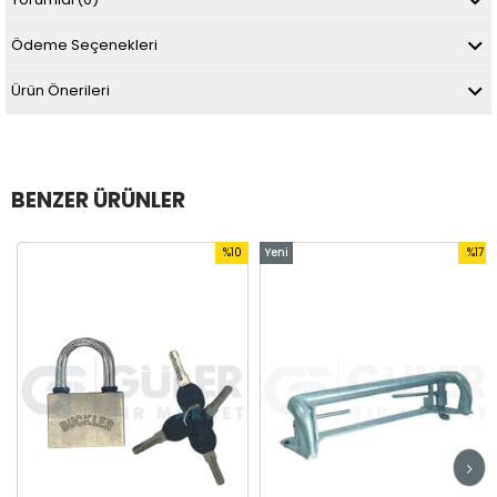
Ödeme Seçenekleri
Ürün Önerileri
BENZER ÜRÜNLER
%10
Yeni
%17
im
İndirim
Ürün
İndirim
dirim
%10İndirim
%17İndi