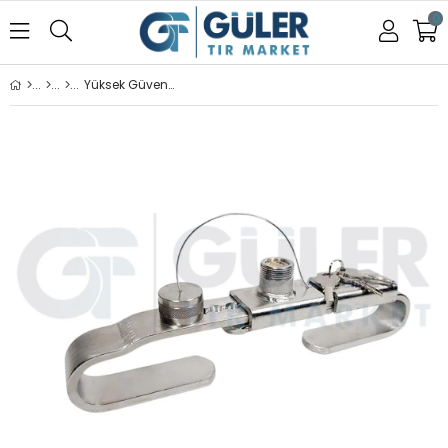
0
Yüksek Güvenlikli Konteyner Kilidi - Paslanmaz Çelik, Kırılmaya Dayanıklı