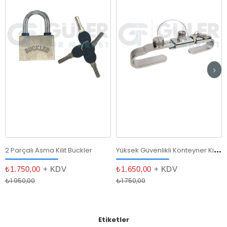
Y
üksek Güvenlikli Konteyner Kilidi - Paslanmaz Çelik, Kırılmaya Dayanıklı
2 Parçalı Asma Kilit Buckler
₺1.750,00
+ KDV
₺1.650,00
+ KDV
₺1.950,00
₺1.750,00
Etiketler