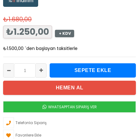
%
11
İndirim
₺1.680,00
₺1.250,00
+ KDV
₺1.500,00
`den başlayan taksitlerle
WHATSAPPTAN SİPARİŞ VER
Telefonla Sipariş
Favorilere Ekle