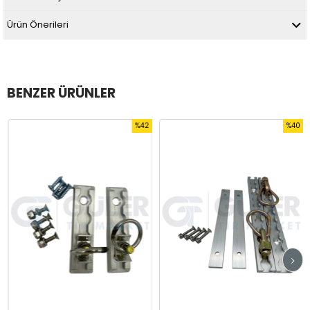
Ürün Önerileri
BENZER ÜRÜNLER
%42
%40
m
İndirim
İndirim
rim
%42İndirim
%40İndi