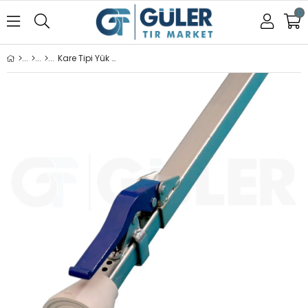
0
Kare Tipi Yük Tutucu Uyumlu Ştanga